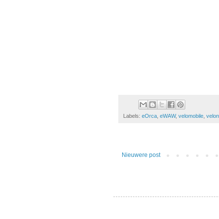
Labels:
eOrca
,
eWAW
,
velomobile
,
velo
Nieuwere post