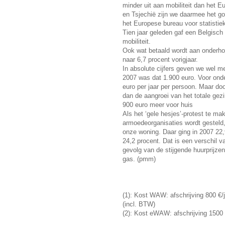
minder uit aan mobiliteit dan het 
en Tsjechië zĳn we daarmee het goe
het Europese bureau voor statistie
Tien jaar geleden gaf een Belgisch
mobiliteit.
Ook wat betaald wordt aan onderhou
naar 6,7 procent vorigjaar.
In absolute cĳfers geven we wel mee
2007 was dat 1.900 euro. Voor onde
euro per jaar per persoon. Maar doo
dan de aangroei van het totale gezi
900 euro meer voor huis
Als het ‘gele hesjes’-protest te ma
armoedeorganisaties wordt gesteld
onze woning. Daar ging in 2007 22,9
24,2 procent. Dat is een verschil 
gevolg van de stijgende huurprijzen
gas. (pmm)
(1): Kost WAW: afschrijving 800 €/
(incl. BTW)
(2): Kost eWAW: afschrijving 1500 