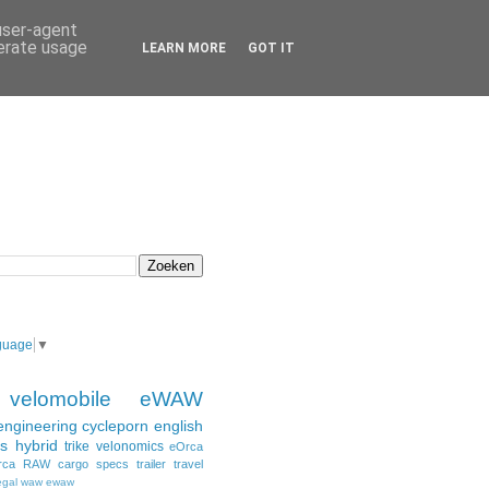
 user-agent
nerate usage
LEARN MORE
GOT IT
guage
▼
velomobile
eWAW
engineering
cycleporn
english
s
hybrid
trike
velonomics
eOrca
rca
RAW
cargo
specs
trailer
travel
egal
waw ewaw