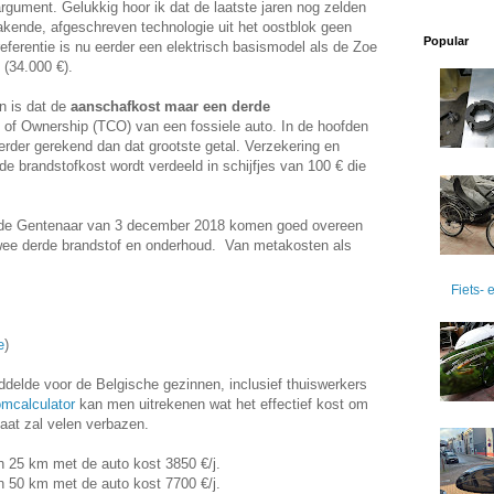
rgument. Gelukkig hoor ik dat de laatste jaren nog zelden
rakende, afgeschreven technologie uit het oostblok geen
Popular
referentie is nu eerder een elektrisch basismodel als de Zoe
 (34.000 €).
n is dat de
aanschafkost maar een derde
 of Ownership (TCO) van een fossiele auto. In de hoofden
rder gerekend dan dat grootste getal. Verzekering en
de brandstofkost wordt verdeeld in schijfjes van 100 € die
 in de Gentenaar van 3 december 2018 komen goed overeen
wee derde brandstof en onderhoud. Van metakosten als
Fiets-
e
)
iddelde voor de Belgische gezinnen, inclusief thuiswerkers
omcalculator
kan men uitrekenen wat het effectief kost om
taat zal velen verbazen.
n 25 km met de auto kost 3850 €/j.
n 50 km met de auto kost 7700 €/j.