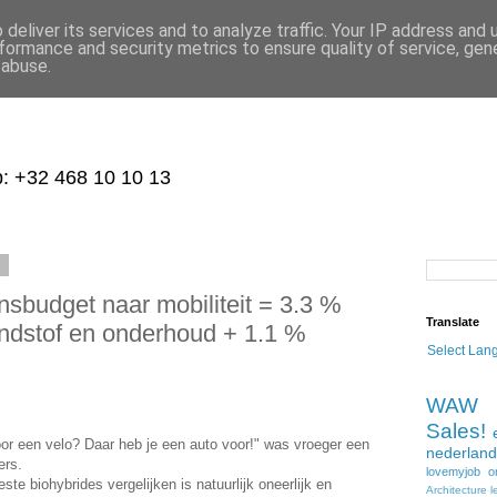
deliver its services and to analyze traffic. Your IP address and
formance and security metrics to ensure quality of service, ge
 abuse.
p: +32 468 10 10 13
8
nsbudget naar mobiliteit = 3.3 %
Translate
dstof en onderhoud + 1.1 %
Select Lan
WAW
Sales!
or een velo? Daar heb je een auto voor!" was vroeger een
nederland
ers.
lovemyjob
o
e biohybrides vergelijken is natuurlijk oneerlijk en
Architecture
l