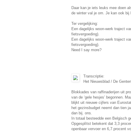
Daar kan je iets leuks mee doen al
de winter val je om. Je kan ook bij 
Ter vergelijking:
Een dagelijks woon-werk traject v
fietsvergoeding).
Een dagelijks woon-werk traject v
fietsvergoeding).
Need I say more?
Transcriptie:
Het Nieuwsblad / De Gente
Blokkades van raffinaderĳen uit pro
van de ‘gele hesjes’ begonnen. Maa
blĳkt uit nieuwe cĳfers van Eurosta
het gezinsbudget neemt dan tien ja
dan bij. ons.
In totaal besteedde een Belgisch ge
Opgesplìtst betekent dat 3,3 proce
openbaar vervoer en 6,7 procent v