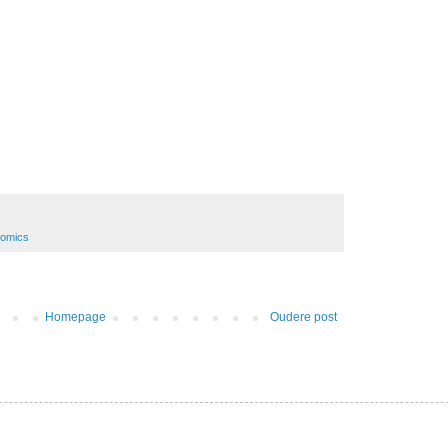
nomics
Homepage
Oudere post