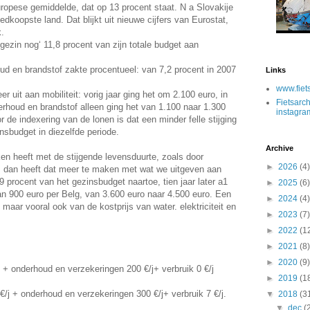
Europese gemiddelde, dat op 13 procent staat. N a Slovakĳe
dkoopste land. Dat blĳkt uit nieuwe cĳfers van Eurostat,
k.
 gezin nog‘ 11,8 procent van zĳn totale budget aan
d en brandstof zakte procentueel: van 7,2 procent in 2007
Links
www.fiet
r uit aan mobiliteit: vorig jaar ging het om 2.100 euro, in
Fietsarch
rhoud en brandstof alleen ging het van 1.100 naar 1.300
instagra
r de indexering van de lonen is dat een minder felle stĳging
nsbudget in diezelfde periode.
Archive
ken heeft met de stijgende levensduurte, zoals door
►
2026
(4)
, dan heeft dat meer te maken met wat we uitgeven aan
 procent van het gezinsbudget naartoe, tien jaar later a1
►
2025
(6)
van 900 euro per Belg, van 3.600 euro naar 4.500 euro. Een
►
2024
(4)
 maar vooral ook van de kostprijs van water. elektriciteit en
►
2023
(7)
►
2022
(1
►
2021
(8)
►
2020
(9)
j + onderhoud en verzekeringen 200 €/j+ verbruik 0 €/j
►
2019
(1
€/j + onderhoud en verzekeringen 300 €/j+ verbruik 7 €/j.
▼
2018
(3
▼
dec
(