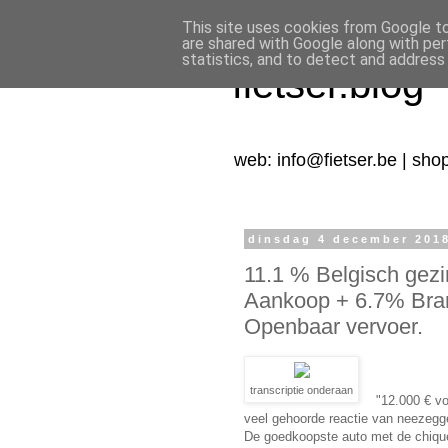
This site uses cookies from Google to 
are shared with Google along with per
statistics, and to detect and address
fietser.blog
web: info@fietser.be | sho
dinsdag 4 december 201
11.1 % Belgisch gezi
Aankoop + 6.7% Bran
Openbaar vervoer.
transcriptie onderaan
"12.000 € vo
veel gehoorde reactie van neezegg
De goedkoopste auto met de chiquest