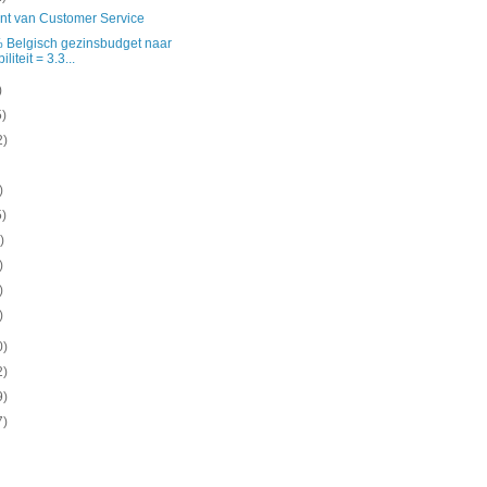
nt van Customer Service
% Belgisch gezinsbudget naar
liteit = 3.3...
)
5)
2)
)
5)
)
)
)
)
0)
2)
9)
7)