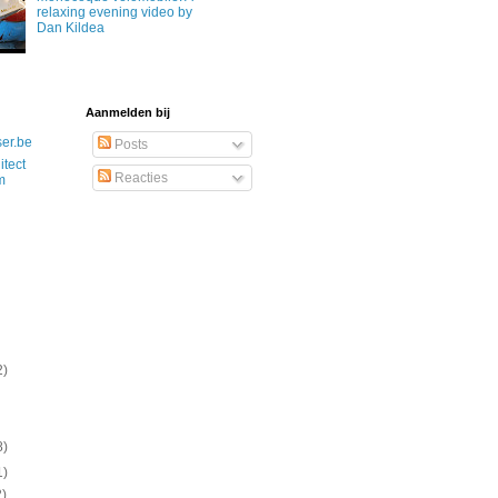
relaxing evening video by
Dan Kildea
Aanmelden bij
ser.be
Posts
itect
Reacties
m
2)
8)
1)
2)