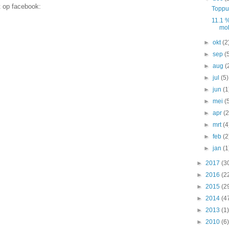
t op facebook:
Toppu
11.1 
mobi
►
okt
(2
►
sep
(
►
aug
(
►
jul
(5)
►
jun
(1
►
mei
(
►
apr
(2
►
mrt
(4
►
feb
(2
►
jan
(1
►
2017
(3
►
2016
(2
►
2015
(2
►
2014
(4
►
2013
(1)
►
2010
(6)