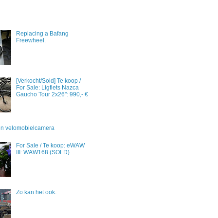
Replacing a Bafang
Freewheel.
[Verkocht/Sold] Te koop /
For Sale: Ligfiets Nazca
Gaucho Tour 2x26": 990,- €
 en velomobielcamera
For Sale / Te koop: eWAW
III: WAW168 (SOLD)
Zo kan het ook.