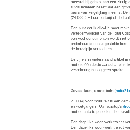
meestal bij gebrek aan een zinnig a
sinds iedereen beseft dat een gifb
basis van vergelijking meer is. De 
(24.000 € + huur batterij) of de Leaf
Een punt dat ik dikwijls moet make
vertegenwoordigt van de Total Cost
van veel consumenten wordt niet ve
onderhoud is een uitgestelde kost, 
de betaalpijn verzachten.
De cijfers in onderstaand artikel
met die één derde aanschaf plus t
verzekering is nog geen sprake.
Zoveel kost je auto écht
(
radio2.b
2100 €/j voor mobiliteit is een gem
en voetgangers. Op Taxistop's
dro
met de auto te pendelen. Het resul
Een dagelijks woon-werk traject va
Een dagelijks woon-werk traject va