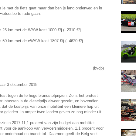
s je met de fiets gaat maar dan ben je lang onderweg en in
Fietser.be te rade gaan:
an 25 km met de WAW kost 1000 €/j (- 2310 €/j
an 50 km met de eWAW kost 1807 €/j (- 4620 €/j
(bvdp)
naar 3 december 2018
test tegen de te hoge brandstofprĳzen. Zo is het protest
r intussen is de dieselprĳs alweer gezakt, en bovendien
t dat de kostprĳs van onze mobiliteit een kleinere hap uit
ar geleden. In amper twee landen geven ze nog minder uit
zin in 2017 11,1 procent van zĳn budget aan mobiliteit.
nt voor de aankoop van vervoersmiddelen, 1,1 procent voor
oor onderhoud en brandstof. Daarmee geeft de Belg veel