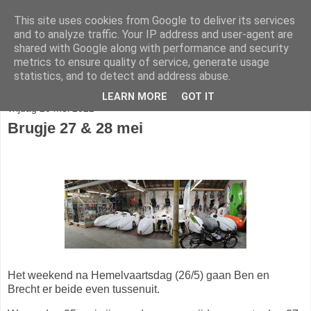
This site uses cookies from Google to deliver its services
fietser.blog
and to analyze traffic. Your IP address and user-agent are
shared with Google along with performance and security
metrics to ensure quality of service, generate usage
web: info@fietser.be | shop: +32 468 10 10 13
statistics, and to detect and address abuse.
LEARN MORE
GOT IT
vrijdag 20 mei 2022
Brugje 27 & 28 mei
Het weekend na Hemelvaartsdag (26/5) gaan Ben en
Brecht er beide even tussenuit.