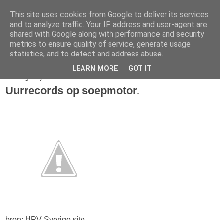
This site uses cookies from Google to deliver its services
fietser.blog
and to analyze traffic. Your IP address and user-agent are
shared with Google along with performance and security
metrics to ensure quality of service, generate usage
web: info@fietser.be | shop: +32 468 10 10 13
statistics, and to detect and address abuse.
LEARN MORE
GOT IT
zondag 17 januari 2010
Uurrecords op soepmotor.
bron: HPV Sverige site.