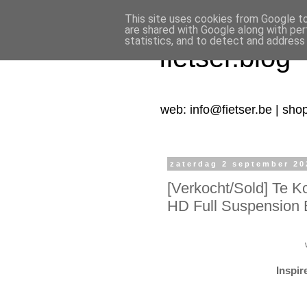
This site uses cookies from Google to 
are shared with Google along with per
statistics, and to detect and address
fietser.blog
web: info@fietser.be | sho
zaterdag 2 september 20
[Verkocht/Sold] Te K
HD Full Suspension E
Inspir