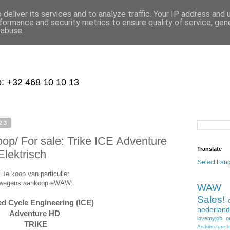
deliver its services and to analyze traffic. Your IP address and
formance and security metrics to ensure quality of service, ge
 abuse.
p: +32 468 10 10 13
23
oop/ For sale: Trike ICE Adventure
Translate
lektrisch
Select Lan
Te koop van particulier
wegens aankoop eWAW:
WAW
Sales!
ed Cycle Engineering (ICE)
nederland
Adventure HD
lovemyjob
o
TRIKE
Architecture
l