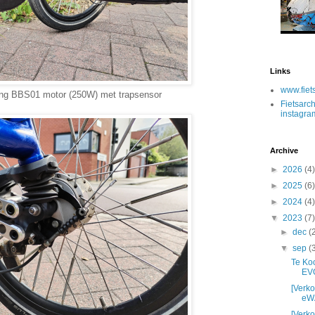
Links
www.fiet
ng BBS01 motor (250W) met trapsensor
Fietsarch
instagra
Archive
►
2026
(4)
►
2025
(6)
►
2024
(4)
▼
2023
(7)
►
dec
(
▼
sep
(
Te Ko
EV
[Verko
eWA
[Verko