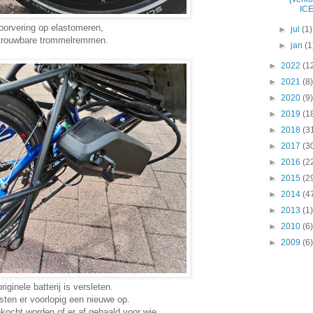
ICE
oorvering op elastomeren,
►
jul
(1)
trouwbare trommelremmen.
►
jan
(1
►
2022
(1
►
2021
(8)
►
2020
(9)
►
2019
(1
►
2018
(3
►
2017
(3
►
2016
(2
►
2015
(2
►
2014
(4
►
2013
(1)
►
2010
(6)
►
2009
(6)
riginele batterij is versleten.
sten er voorlopig een nieuwe op.
kocht worden of er af gehaald voor wie