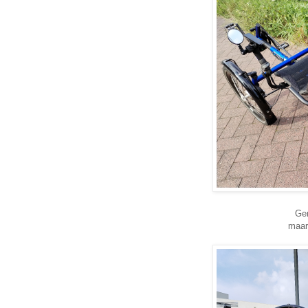
Ge
maar