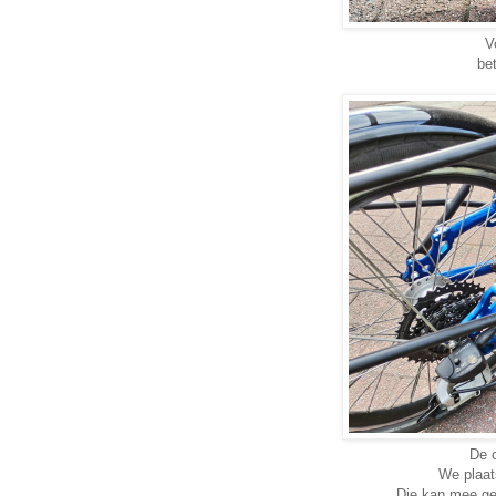
V
be
De o
We plaat
Die kan mee ge