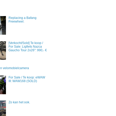
Replacing a Bafang
Freewheel.
[Verkocht/Sold] Te koop /
For Sale: Ligfiets Nazca
Gaucho Tour 2x26": 990,- €
 en velomobielcamera
For Sale / Te koop: eWAW
III: WAW168 (SOLD)
Zo kan het ook.