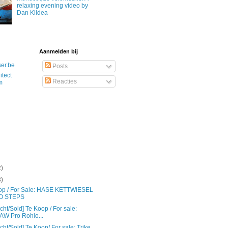
relaxing evening video by
Dan Kildea
Aanmelden bij
ser.be
Posts
itect
Reacties
m
2)
3)
op / For Sale: HASE KETTWIESEL
O STEPS
cht/Sold] Te Koop / For sale:
W Pro Rohlo...
cht/Sold] Te Koop/ For sale: Trike