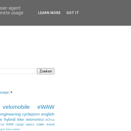
 user-agent
nerate usage
LEARN MORE
GOT IT
guage
▼
velomobile
eWAW
engineering
cycleporn
english
s
hybrid
trike
velonomics
eOrca
rca
RAW
cargo
specs
trailer
travel
egal
waw ewaw