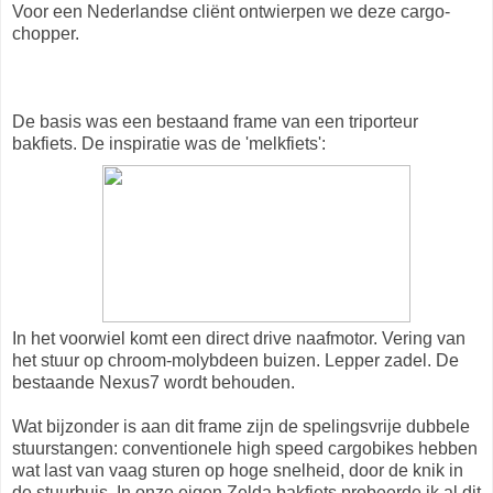
Voor een Nederlandse cliënt ontwierpen we deze cargo-
chopper.
De basis was een bestaand frame van een triporteur
bakfiets. De inspiratie was de 'melkfiets':
In het voorwiel komt een direct drive naafmotor. Vering van
het stuur op chroom-molybdeen buizen. Lepper zadel. De
bestaande Nexus7 wordt behouden.
Wat bijzonder is aan dit frame zijn de spelingsvrije dubbele
stuurstangen: conventionele high speed cargobikes hebben
wat last van vaag sturen op hoge snelheid, door de knik in
de stuurbuis. In onze eigen Zelda bakfiets probeerde ik al dit