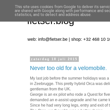
This site uses cookies from Google to deliver its servi
are shared with Google along with performance and secu
statistics, and to detect and address abuse.
fietser.blog
web: info@fietser.be | shop: +32 468 10 1
zaterdag 18 juli 2015
Never too old for a velomobile.
My last job before the summer holidays was a r
in Zeebrugge. This pretty hybrid Orca was deli
gentleman from the UK.
George is an ex pilot who rode a Quest for five
demanded an e-assist upgrade and he came t
Since he had very long legs, entry and exit of 