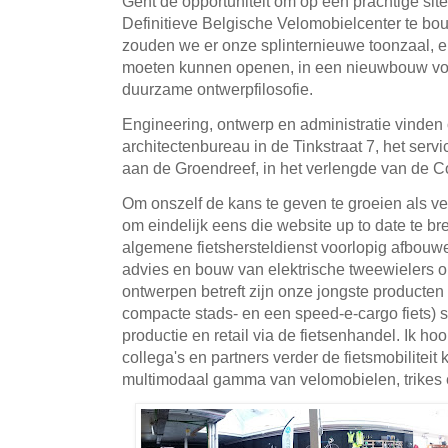
Gent de opportuniteit om op een prachtige sit
Definitieve Belgische Velomobielcenter te bo
zouden we er onze splinternieuwe toonzaal, e
moeten kunnen openen, in een nieuwbouw vo
duurzame ontwerpfilosofie.
Engineering, ontwerp en administratie vinden
architectenbureau in de Tinkstraat 7, het servic
aan de Groendreef, in het verlengde van de C
Om onszelf de kans te geven te groeien als vel
om eindelijk eens die website up to date te bre
algemene fietshersteldienst voorlopig afbouw
advies en bouw van elektrische tweewielers 
ontwerpen betreft zijn onze jongste producte
compacte stads- en een speed-e-cargo fiets) st
productie en retail via de fietsenhandel. Ik 
collega's en partners verder de fietsmobilitei
multimodaal gamma van velomobielen, trikes e